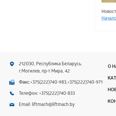
Новости
Начал
212030, Республика Беларусь,
О 
г.Могилев, пр-т Мира, 42
КА
Факс:
+375(222)740-983
,
+375(222)740-971
НО
Телефон:
+375(222)740-833
КО
Email:
liftmach@liftmach.by