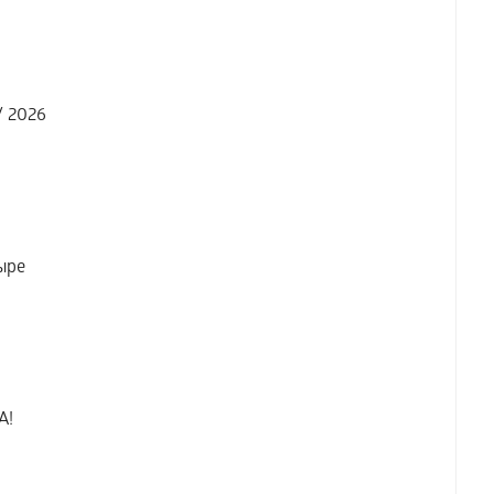
 2026
ыре
А!