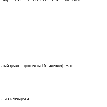
 — корпоративный велоквест лифтостроителей
рытый диалог прошел на Могилевлифтмаш
ризма в Беларуси