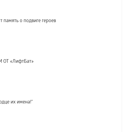
 память о подвиге героев
 ОТ «ЛифтБат»
рдце их имена!"