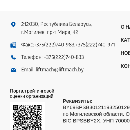
212030, Республика Беларусь,
О 
г.Могилев, пр-т Мира, 42
КА
Факс:
+375(222)740-983
,
+375(222)740-971
НО
Телефон:
+375(222)740-833
КО
Email:
liftmach@liftmach.by
Портал рейтинговой
оценки организаций
Реквизиты:
BY69BPSB301211932501293
по Могилевской области, О
BIC BPSBBY2X, УНП 7000088