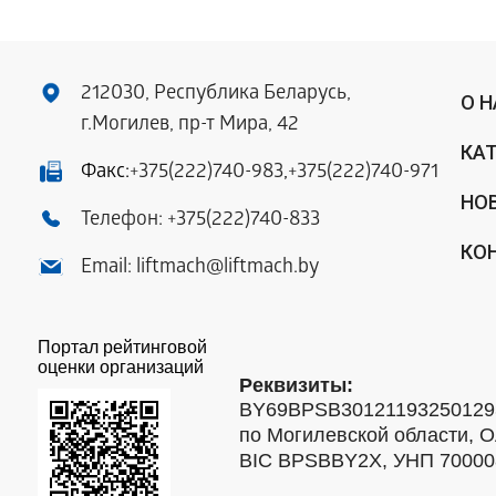
212030, Республика Беларусь,
О 
г.Могилев, пр-т Мира, 42
КА
Факс:
+375(222)740-983
,
+375(222)740-971
НО
Телефон:
+375(222)740-833
КО
Email:
liftmach@liftmach.by
Портал рейтинговой
оценки организаций
Реквизиты:
BY69BPSB301211932501293
по Могилевской области, О
BIC BPSBBY2X, УНП 7000088