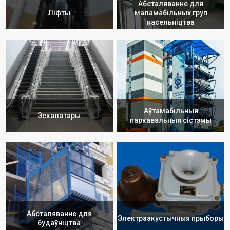
Абсталяванне для
Ліфты
маламабільных груп
насельніцтва
Аўтамабільныя
Эскалатары
паркавальныя сістэмы
Абсталяванне для
Электраакустычныя прыборы
будаўніцтва