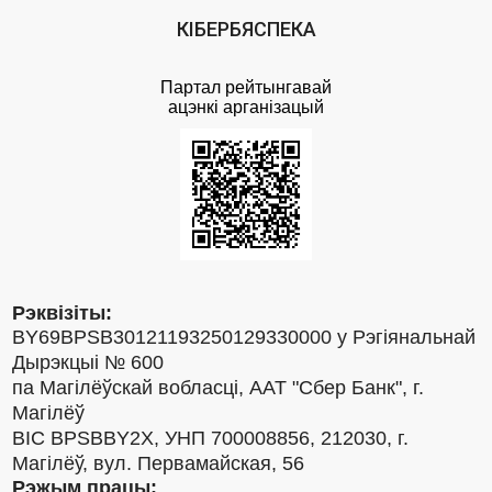
КІБЕРБЯСПЕКА
Партал рейтынгавай
ацэнкi арганiзацый
Рэквізіты:
BY69BPSB30121193250129330000 у Рэгіянальнай
Дырэкцыі № 600
па Магілёўскай вобласці, ААТ "Сбер Банк", г.
Магілёў
BIC BPSBBY2X, УНП 700008856, 212030, г.
Магілёў, вул. Первамайская, 56
Рэжым працы: