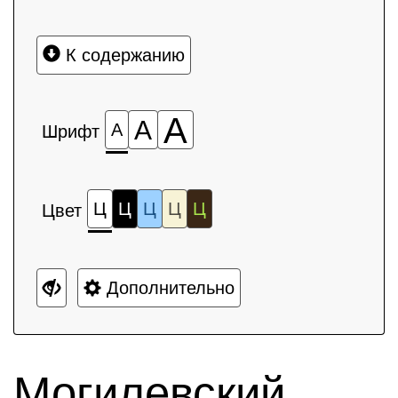
К содержанию
А
А
А
Шрифт
Ц
Ц
Ц
Ц
Ц
Цвет
Дополнительно
Могилевский