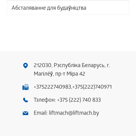
Абсталяванне для будаўніцтва
212030, Рэспубліка Беларусь, г.
Магілёў, пр-т Міра 42
+375222740983,
+375(222)740971
Тэлефон:
+375 (222) 740 833
Email:
liftmach@liftmach.by