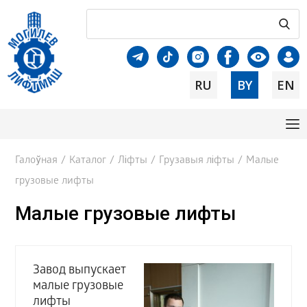
RU
BY
EN
Галоўная
/
Каталог
/
Ліфты
/
Грузавыя ліфты
/
Малые
грузовые лифты
Малые грузовые лифты
Завод выпускает
малые грузовые
лифты