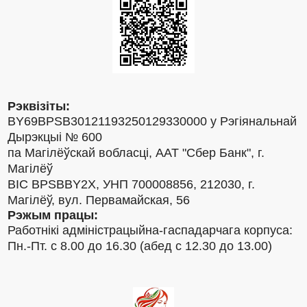
Рэквізіты:
BY69BPSB30121193250129330000 у Рэгіянальнай
Дырэкцыі № 600
па Магілёўскай вобласці, ААТ "Сбер Банк", г.
Магілёў
BIC BPSBBY2X, УНП 700008856, 212030, г.
Магілёў, вул. Первамайская, 56
Рэжым працы:
Работнікі адміністрацыйна-гаспадарчага корпуса:
Пн.-Пт. с 8.00 до 16.30 (абед с 12.30 до 13.00)