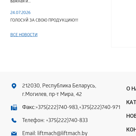
важная и...
24.07.2026
ГОЛОСУЙ ЗА СВОЮ ПРОДУКЦИЮ!!!
ВСЕ НОВОСТИ
212030, Республика Беларусь,
О 
г.Могилев, пр-т Мира, 42
КА
Факс:
+375(222)740-983
,
+375(222)740-971
НО
Телефон:
+375(222)740-833
КО
Email:
liftmach@liftmach.by