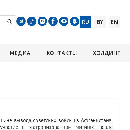
RU
BY
EN
МЕДИА
КОНТАКТЫ
ХОЛДИНГ
щине вывода советских войск из Афганистана,
частие в театрализованном митинге, возле