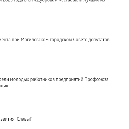
 2023 года в СК «Дуброва» чествовали лучших из
ента при Могилевском городском Совете депутатов
среди молодых работников предприятий Профсоюза
вщик
звития! Славы!"