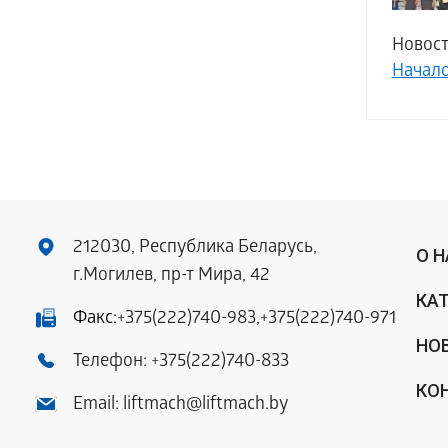
Новост
Начал
212030, Республика Беларусь,
О 
г.Могилев, пр-т Мира, 42
КА
Факс:
+375(222)740-983
,
+375(222)740-971
НО
Телефон:
+375(222)740-833
КО
Email:
liftmach@liftmach.by