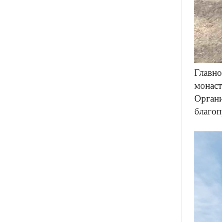
Главно
монаст
Органи
благоп