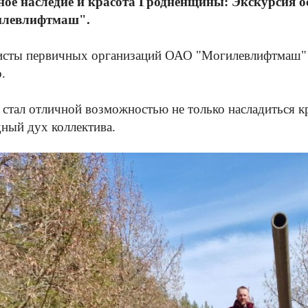
ное наследие и красота Гродненщины: Экскурсия о
левлифтмаш".
сты первичных организаций ОАО "Могилевлифтмаш" п
.
стал отличной возможностью не только насладиться кр
ный дух коллектива.