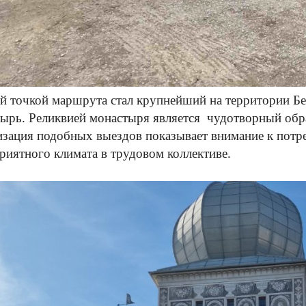
й точкой маршрута стал крупнейший на территории 
ырь. Реликвией монастыря является чудотворный об
зация подобных выездов показывает внимание к потре
риятного климата в трудовом коллективе.