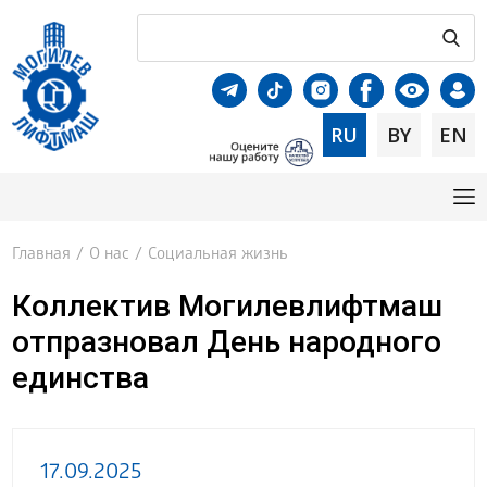
RU
BY
EN
Главная
/
О нас
/
Социальная жизнь
Коллектив Могилевлифтмаш
отпразновал День народного
единства
17.09.2025