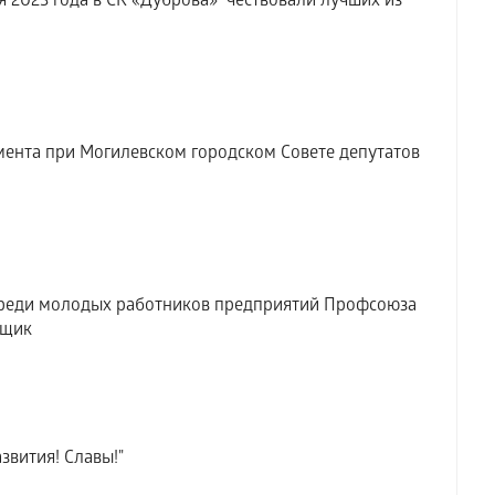
 2023 года в СК «Дуброва» чествовали лучших из
ента при Могилевском городском Совете депутатов
среди молодых работников предприятий Профсоюза
вщик
звития! Славы!"