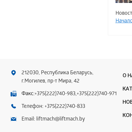
Новост
Начал
212030, Республика Беларусь,
О 
г.Могилев, пр-т Мира, 42
КА
Факс:
+375(222)740-983
,
+375(222)740-971
НО
Телефон:
+375(222)740-833
КО
Email:
liftmach@liftmach.by