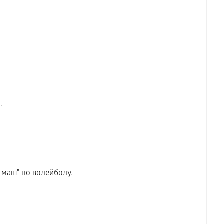
.
маш" по волейболу.