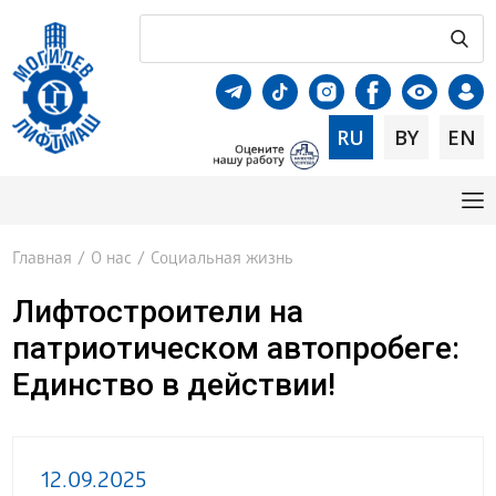
RU
BY
EN
Главная
/
О нас
/
Социальная жизнь
Лифтостроители на
патриотическом автопробеге:
Единство в действии!
12.09.2025