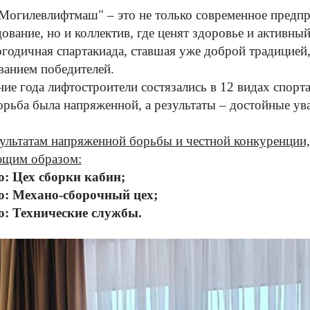
огилевлифтмаш" – это не только современное предп
ование, но и коллектив, где ценят здоровье и активны
годичная спартакиада, ставшая уже доброй традицией,
ванием победителей.
ние года лифтостроители состязались в 12 видах спорт
орьба была напряженной, а результаты – достойные у
ультатам напряженной борьбы и честной конкуренции, 
ющим образом:
о: Цех сборки кабин;
то: Механо-сборочный цех;
о: Технические службы.