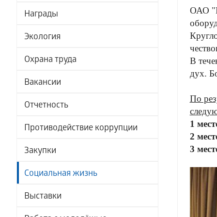
ОАО "М
Награды
оборуд
Кругло
Экология
чество
Охрана труда
В тече
дух. Б
Вакансии
По рез
Отчетность
следу
1 мест
Противодействие коррупции
2 мес
3 мест
Закупки
Социальная жизнь
Выставки