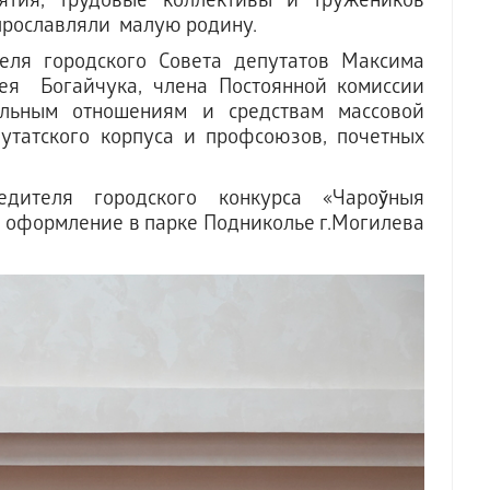
тия, трудовые коллективы и тружеников
 прославляли малую родину.
еля городского Совета депутатов Максима
сея Богайчука, члена Постоянной комиссии
альным отношениям и средствам массовой
татского корпуса и профсоюзов, почетных
ителя городского конкурса «Чароўныя
е оформление в парке Подниколье г.Могилева