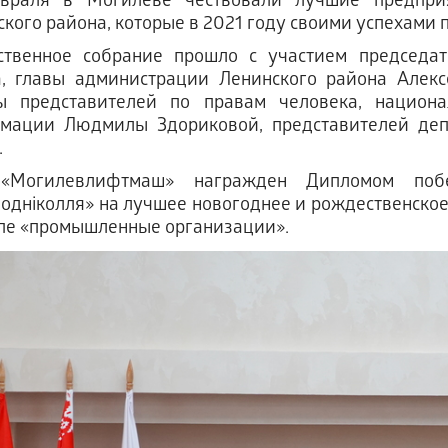
враля в Могилеве чествовали лучшие предприя
кого района, которые в 2021 году своими успехами
ственное собрание прошло с участием председат
а, главы администрации Ленинского района Алек
ы представителей по правам человека, национ
мации Людмилы Здориковой, представителей депу
.
Могилевлифтмаш» награжден Дипломом побед
Поднiколля» на лучшее новогоднее и рождественско
ппе «промышленные организации».