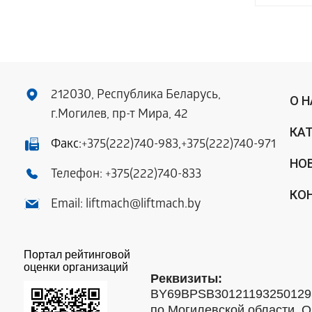
212030, Республика Беларусь,
О 
г.Могилев, пр-т Мира, 42
КА
Факс:
+375(222)740-983
,
+375(222)740-971
НО
Телефон:
+375(222)740-833
КО
Email:
liftmach@liftmach.by
Портал рейтинговой
оценки организаций
Реквизиты:
BY69BPSB301211932501293
по Могилевской области, О