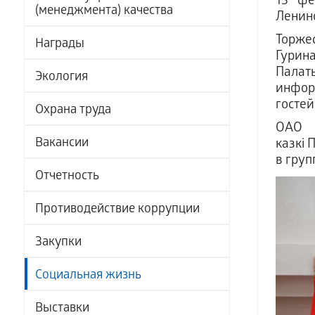
15 фе
(менеджмента) качества
Ленинс
Торже
Награды
Гурин
Палат
Экология
инфор
гостей
Охрана труда
ОАО «
Вакансии
казкi 
в гру
Отчетность
Противодействие коррупции
Закупки
Социальная жизнь
Выставки