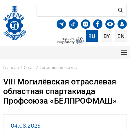
RU
BY
EN
Главная
/
О нас
/
Социальная жизнь
VIII Могилёвская отраслевая
областная спартакиада
Профсоюза «БЕЛПРОФМАШ»
04.08.2025