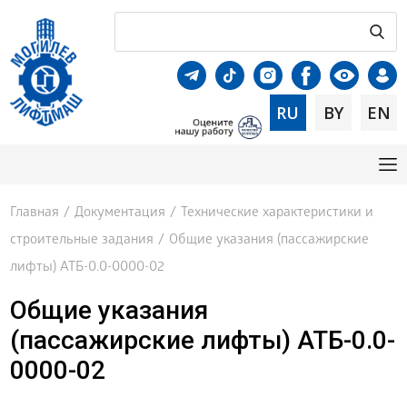
RU
BY
EN
Главная
/
Документация
/
Технические характеристики и
строительные задания
/
Общие указания (пассажирские
лифты) АТБ-0.0-0000-02
Общие указания
(пассажирские лифты) АТБ-0.0-
0000-02