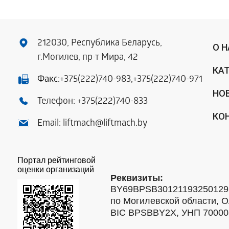
212030, Республика Беларусь,
О 
г.Могилев, пр-т Мира, 42
КА
Факс:
+375(222)740-983
,
+375(222)740-971
НО
Телефон:
+375(222)740-833
КО
Email:
liftmach@liftmach.by
Портал рейтинговой
оценки организаций
Реквизиты:
BY69BPSB301211932501293
по Могилевской области, О
BIC BPSBBY2X, УНП 7000088