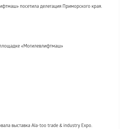
ифтмаш» посетила делегация Приморского края.
а площадке «Могилевлифтмаш»
ала выставка Аla-too trade & industry Expo.