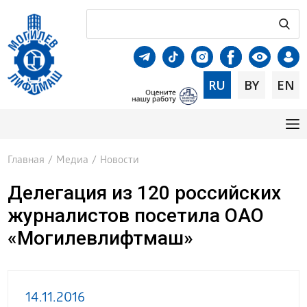
RU
BY
EN
Главная
/
Медиа
/
Новости
Делегация из 120 российских
журналистов посетила ОАО
«Могилевлифтмаш»
14.11.2016