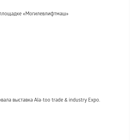
а площадке «Могилевлифтмаш»
ала выставка Аla-too trade & industry Expo.