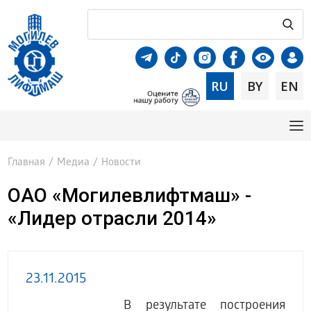
RU
BY
EN
Главная
/
Медиа
/
Новости
ОАО «Могилевлифтмаш» -
«Лидер отрасли 2014»
23.11.2015
В результате построения