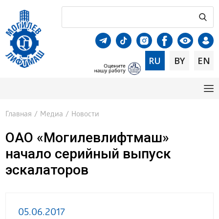
RU
BY
EN
Главная
/
Медиа
/
Новости
ОАО «Могилевлифтмаш»
начало серийный выпуск
эскалаторов
05.06.2017