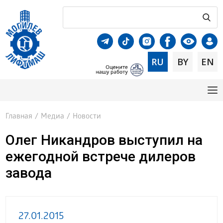
RU
BY
EN
Главная
/
Медиа
/
Новости
Олег Никандров выступил на
ежегодной встрече дилеров
завода
27.01.2015