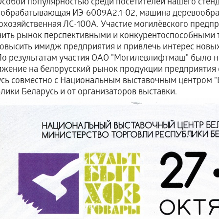
й популярностью среди посетителей нашего стенда
обрабатывающая ИЭ-6009А2.1-02, машина деревообра
охозяйственная ЛС-100А. Участие могилёвского предп
ить рынок перспективными и конкурентоспособными т
повысить имидж предприятия и привлечь интерес новы
зультатам участия ОАО "Могилевлифтмаш" было на
жение на белорусский рынок продукции предприятия 
сь совместно с Национальным выставочным центром 
лики Беларусь и от организаторов выставки.