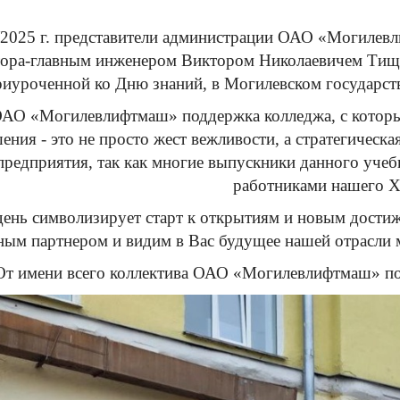
/2025 г. представители администрации ОАО «Могилевли
тора-главным инженером Виктором Николаевичем Тище
приуроченной ко Дню знаний, в Могилевском государс
АО «Могилевлифтмаш» поддержка колледжа, с которы
ения - это не просто жест вежливости, а стратегическ
предприятия, так как многие выпускники данного учебн
работниками нашего Х
день символизирует старт к открытиям и новым дост
ным партнером и видим в Вас будущее нашей отрасли 
От имени всего коллектива ОАО «Могилевлифтмаш» по