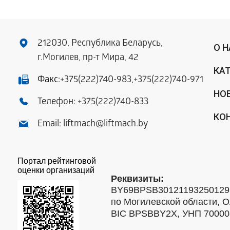
212030, Республика Беларусь,
О 
г.Могилев, пр-т Мира, 42
КА
Факс:
+375(222)740-983
,
+375(222)740-971
НО
Телефон:
+375(222)740-833
КО
Email:
liftmach@liftmach.by
Портал рейтинговой
оценки организаций
Реквизиты:
BY69BPSB301211932501293
по Могилевской области, О
BIC BPSBBY2X, УНП 7000088