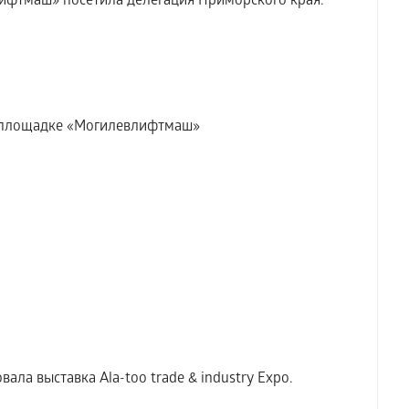
ифтмаш» посетила делегация Приморского края.
а площадке «Могилевлифтмаш»
ала выставка Аla-too trade & industry Expo.