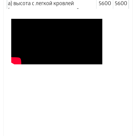
а) высота с легкой кровлей
5600
5600
(поставляется как отдельный
комплект)
12500
14350
б) высота без легкой кровли
12000
13850
Максимальное время ожидания
2,5
3,0
автомобиля, мин, не более