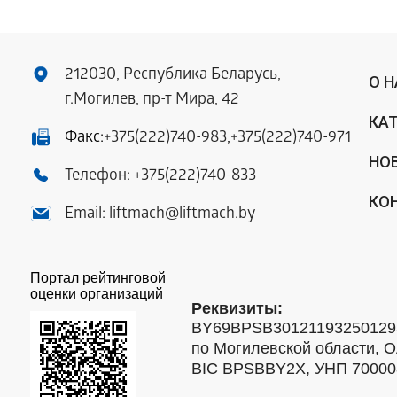
212030, Республика Беларусь,
О 
г.Могилев, пр-т Мира, 42
КА
Факс:
+375(222)740-983
,
+375(222)740-971
НО
Телефон:
+375(222)740-833
КО
Email:
liftmach@liftmach.by
Портал рейтинговой
оценки организаций
Реквизиты:
BY69BPSB301211932501293
по Могилевской области, О
BIC BPSBBY2X, УНП 7000088