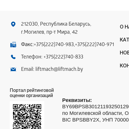
212030, Республика Беларусь,
О 
г.Могилев, пр-т Мира, 42
КА
Факс:
+375(222)740-983
,
+375(222)740-971
НО
Телефон:
+375(222)740-833
КО
Email:
liftmach@liftmach.by
Портал рейтинговой
оценки организаций
Реквизиты:
BY69BPSB301211932501293
по Могилевской области, О
BIC BPSBBY2X, УНП 7000088