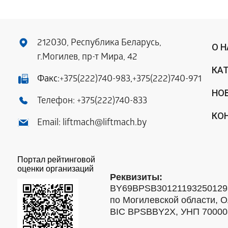
212030, Республика Беларусь,
О 
г.Могилев, пр-т Мира, 42
КА
Факс:
+375(222)740-983
,
+375(222)740-971
НО
Телефон:
+375(222)740-833
КО
Email:
liftmach@liftmach.by
Портал рейтинговой
оценки организаций
Реквизиты:
BY69BPSB301211932501293
по Могилевской области, О
BIC BPSBBY2X, УНП 7000088