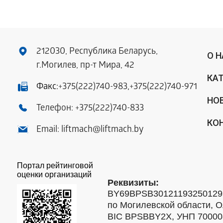
212030, Республика Беларусь,
О 
г.Могилев, пр-т Мира, 42
КА
Факс:
+375(222)740-983
,
+375(222)740-971
НО
Телефон:
+375(222)740-833
КО
Email:
liftmach@liftmach.by
Портал рейтинговой
оценки организаций
Реквизиты:
BY69BPSB301211932501293
по Могилевской области, О
BIC BPSBBY2X, УНП 7000088