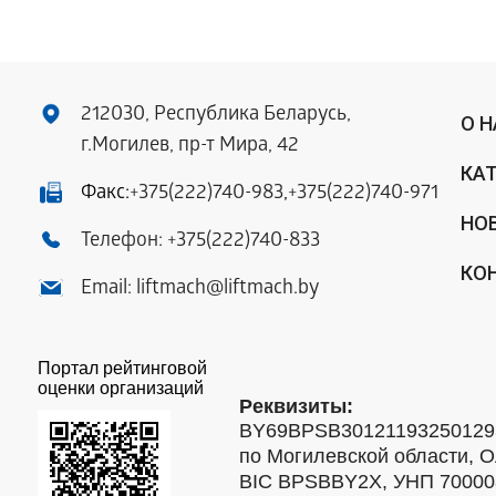
212030, Республика Беларусь,
О 
г.Могилев, пр-т Мира, 42
КА
Факс:
+375(222)740-983
,
+375(222)740-971
НО
Телефон:
+375(222)740-833
КО
Email:
liftmach@liftmach.by
Портал рейтинговой
оценки организаций
Реквизиты:
BY69BPSB301211932501293
по Могилевской области, О
BIC BPSBBY2X, УНП 7000088